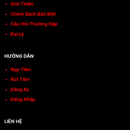
Giới Thiệu
Chính Sách Bảo Mật
Câu Hỏi Thường Gặp
Đại Lý
HƯỚNG DẪN
Nạp Tiền
Rút Tiền
Đăng Ký
Đăng Nhập
LIÊN HỆ