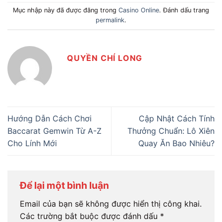
Mục nhập này đã được đăng trong
Casino Online
. Đánh dấu trang
permalink
.
QUYỀN CHÍ LONG
Hướng Dẫn Cách Chơi
Cập Nhật Cách Tính
Baccarat Gemwin Từ A-Z
Thưởng Chuẩn: Lô Xiên
Cho Lính Mới
Quay Ăn Bao Nhiêu?
Để lại một bình luận
Email của bạn sẽ không được hiển thị công khai.
Các trường bắt buộc được đánh dấu
*