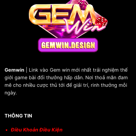
Gemwin
| Link vào Gem win mới nhất trải nghiệm thế
giới game bài đổi thưởng hấp dẫn. Nơi thoả mãn đam
mê cho nhiều cược thủ tới để giải trí, rinh thưởng mỗi
ngày.
THÔNG TIN
Điều Khoản Điều Kiện