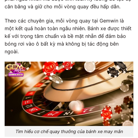
cân bằng và giữ cho mỗi vòng quay đều hấp dẫn.
Theo các chuyên gia, mỗi vòng quay tại Gemwin là
một kết quả hoàn toàn ngẫu nhiên. Bánh xe được thiết
kế với trọng tâm chuẩn và bề mặt nhẵn để đảm bảo
bóng rơi vào ô bất kỳ mà không bị tác động bên
ngoài.
Tìm hiểu cơ chế quay thưởng của bánh xe may mắn