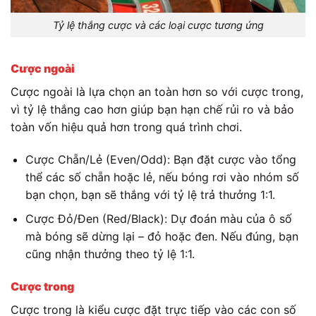
Tỷ lệ thắng cược và các loại cược tương ứng
Cược ngoài
Cược ngoài là lựa chọn an toàn hơn so với cược trong,
vì tỷ lệ thắng cao hơn giúp bạn hạn chế rủi ro và bảo
toàn vốn hiệu quả hơn trong quá trình chơi.
Cược Chẵn/Lẻ (Even/Odd): Bạn đặt cược vào tổng
thể các số chẵn hoặc lẻ, nếu bóng rơi vào nhóm số
bạn chọn, bạn sẽ thắng với tỷ lệ trả thưởng 1:1.
Cược Đỏ/Đen (Red/Black): Dự đoán màu của ô số
mà bóng sẽ dừng lại – đỏ hoặc đen. Nếu đúng, bạn
cũng nhận thưởng theo tỷ lệ 1:1.
Cược trong
Cược trong là kiểu cược đặt trực tiếp vào các con số