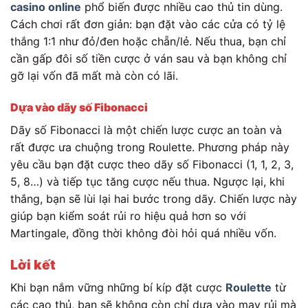
casino online
phổ biến được nhiều cao thủ tin dùng.
Cách chơi rất đơn giản: bạn đặt vào các cửa có tỷ lệ
thắng 1:1 như đỏ/đen hoặc chẵn/lẻ. Nếu thua, bạn chỉ
cần gấp đôi số tiền cược ở ván sau và bạn không chỉ
gỡ lại vốn đã mất mà còn có lãi.
Dựa vào dãy số Fibonacci
Dãy số Fibonacci là một chiến lược cược an toàn và
rất được ưa chuộng trong Roulette. Phương pháp này
yêu cầu bạn đặt cược theo dãy số Fibonacci (1, 1, 2, 3,
5, 8…) và tiếp tục tăng cược nếu thua. Ngược lại, khi
thắng, bạn sẽ lùi lại hai bước trong dãy. Chiến lược này
giúp bạn kiểm soát rủi ro hiệu quả hơn so với
Martingale, đồng thời không đòi hỏi quá nhiều vốn.
Lời kết
Khi bạn nắm vững những bí kíp đặt cược
Roulette
từ
các cao thủ, bạn sẽ không còn chỉ dựa vào may rủi mà