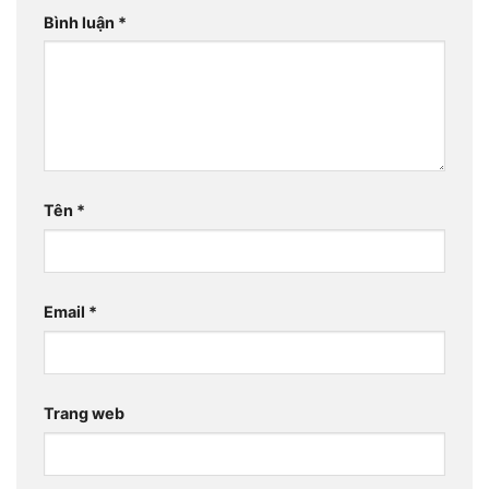
Bình luận
*
Tên
*
Email
*
Trang web