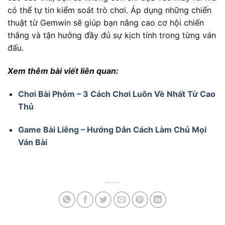
có thể tự tin kiểm soát trò chơi. Áp dụng những chiến
thuật từ Gemwin sẽ giúp bạn nâng cao cơ hội chiến
thắng và tận hưởng đầy đủ sự kịch tính trong từng ván
đấu.
Xem thêm bài viết liên quan:
Chơi Bài Phỏm – 3 Cách Chơi Luôn Về Nhất Từ Cao
Thủ
Game Bài Liêng – Hướng Dẫn Cách Làm Chủ Mọi
Ván Bài